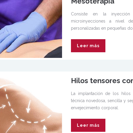
Mesoterapia
Consiste en la inyección 
microinyecciones a nivel d
personalizadas en pequeñas dosis
Leer más
Hilos tensores co
La implantación de los hilos
técnica novedosa, sencilla y se
envejecimiento corporal.
Leer más