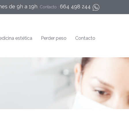
nes de 9h a 19h
664 498 244
Contacto :
dicina estética
Perder peso
Contacto