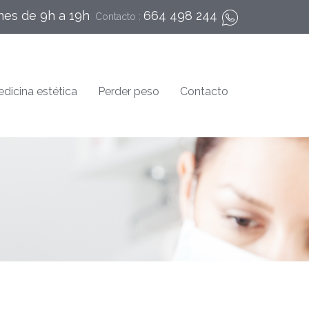
nes de 9h a 19h
664 498 244
Contacto :
dicina estética
Perder peso
Contacto