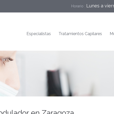
Lunes a vier
Horario :
Especialistas
Tratamientos Capilares
Me
odulador en Zaragoza